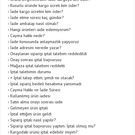
›
Kusurlu üründe kargo ücreti kim öder?
›
İade kargo ücretini kim öder?
›
İade etme süresi kaç gündür?
›
İade ambalajı nasıl olmalı?
›
Hangi ürünleri iade edemiyorum?
›
Cayma hakkı nedir?
›
İade konusunda anlaşmazlık yaşıyoruz
›
İade adresini nerede yazar?
›
Onaylanan siparişi iptal talebim reddedildi
›
Onay sonrası iptal başvurusu
›
Mağaza iptal talebimi reddetti
›
İptal talebimin durumu
›
+ İptal talep ettim, şimdi ne olacak?
›
İptal sipariş bedeli hesabıma yansımadı
›
Cayma Hakkı ve İade Süreci
›
Kullanılmış ürün iadesi
›
Satın alma onayı sonrası iade
›
Gelmeyen ürün iptali
›
İptal ettiğim ürün geldi
›
Sipariş iptali nasıl yapılır?
›
Siparişi iptal başvurusu yaptım. İptal olmuş mu?
›
Kargodaki ürünü iptal edebilir miyim?