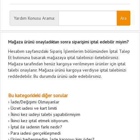
Yardım Konusu Arama:
Mağaza ürünü onayladıktan sonra siparişimi iptal edebilir miyim?
Hesabım sayfanızdaki Sipariş İşlemlerim bölümünden İptal Talep
Et butonuna basarak mağazaya iptal talebinizi iletebilirsiniz.
Mağaza tarafından henüz kargoya verilmeyen ürünler için iptal
talebi onaylanır. Mağaza ürünü kargoya verdiyse iptal talebinizi
reddedebilir. Bu durumda ürünü iade edebilirsiniz.
Bu kategorideki diğer sorular
›
İade/Değişimi Olmayanlar
›
Ücret iadesi ve kart limiti
›
İkinci kez iadeyi talebi yapabilirmiyim
›
İkinci kez iptal etmek istiyorum.
›
İptal ile iadenin farkı nedir?
›
Para iadesi gerçekleşmedi
›
Ürünü beğenmedim. İade kargoyu kim öder?