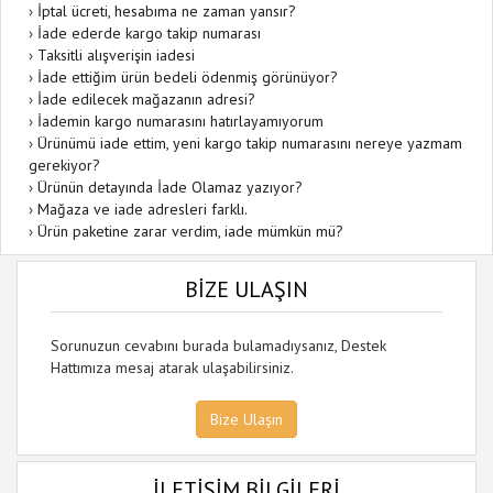
›
İptal ücreti, hesabıma ne zaman yansır?
›
İade ederde kargo takip numarası
›
Taksitli alışverişin iadesi
›
İade ettiğim ürün bedeli ödenmiş görünüyor?
›
İade edilecek mağazanın adresi?
›
İademin kargo numarasını hatırlayamıyorum
›
Ürünümü iade ettim, yeni kargo takip numarasını nereye yazmam
gerekiyor?
›
Ürünün detayında İade Olamaz yazıyor?
›
Mağaza ve iade adresleri farklı.
›
Ürün paketine zarar verdim, iade mümkün mü?
BİZE ULAŞIN
Sorunuzun cevabını burada bulamadıysanız, Destek
Hattımıza mesaj atarak ulaşabilirsiniz.
Bize Ulaşın
İLETİŞİM BİLGİLERİ