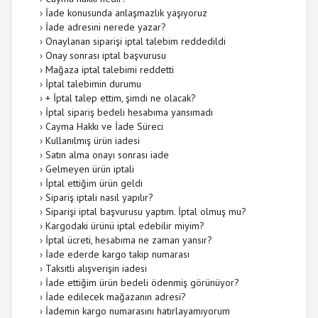
›
İade konusunda anlaşmazlık yaşıyoruz
›
İade adresini nerede yazar?
›
Onaylanan siparişi iptal talebim reddedildi
›
Onay sonrası iptal başvurusu
›
Mağaza iptal talebimi reddetti
›
İptal talebimin durumu
›
+ İptal talep ettim, şimdi ne olacak?
›
İptal sipariş bedeli hesabıma yansımadı
›
Cayma Hakkı ve İade Süreci
›
Kullanılmış ürün iadesi
›
Satın alma onayı sonrası iade
›
Gelmeyen ürün iptali
›
İptal ettiğim ürün geldi
›
Sipariş iptali nasıl yapılır?
›
Siparişi iptal başvurusu yaptım. İptal olmuş mu?
›
Kargodaki ürünü iptal edebilir miyim?
›
İptal ücreti, hesabıma ne zaman yansır?
›
İade ederde kargo takip numarası
›
Taksitli alışverişin iadesi
›
İade ettiğim ürün bedeli ödenmiş görünüyor?
›
İade edilecek mağazanın adresi?
›
İademin kargo numarasını hatırlayamıyorum