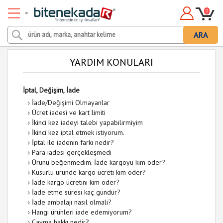
0
ARA
YARDIM KONULARI
İptal, Değişim, İade
›
İade/Değişimi Olmayanlar
›
Ücret iadesi ve kart limiti
›
İkinci kez iadeyi talebi yapabilirmiyim
›
İkinci kez iptal etmek istiyorum.
›
İptal ile iadenin farkı nedir?
›
Para iadesi gerçekleşmedi
›
Ürünü beğenmedim. İade kargoyu kim öder?
›
Kusurlu üründe kargo ücreti kim öder?
›
İade kargo ücretini kim öder?
›
İade etme süresi kaç gündür?
›
İade ambalajı nasıl olmalı?
›
Hangi ürünleri iade edemiyorum?
›
Cayma hakkı nedir?