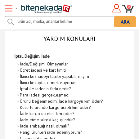
0
ARA
YARDIM KONULARI
İptal, Değişim, İade
›
İade/Değişimi Olmayanlar
›
Ücret iadesi ve kart limiti
›
İkinci kez iadeyi talebi yapabilirmiyim
›
İkinci kez iptal etmek istiyorum.
›
İptal ile iadenin farkı nedir?
›
Para iadesi gerçekleşmedi
›
Ürünü beğenmedim. İade kargoyu kim öder?
›
Kusurlu üründe kargo ücreti kim öder?
›
İade kargo ücretini kim öder?
›
İade etme süresi kaç gündür?
›
İade ambalajı nasıl olmalı?
›
Hangi ürünleri iade edemiyorum?
›
Cayma hakkı nedir?