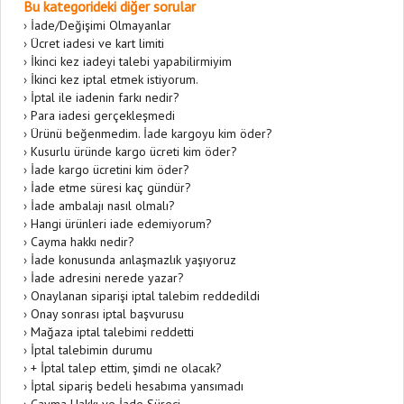
Bu kategorideki diğer sorular
›
İade/Değişimi Olmayanlar
›
Ücret iadesi ve kart limiti
›
İkinci kez iadeyi talebi yapabilirmiyim
›
İkinci kez iptal etmek istiyorum.
›
İptal ile iadenin farkı nedir?
›
Para iadesi gerçekleşmedi
›
Ürünü beğenmedim. İade kargoyu kim öder?
›
Kusurlu üründe kargo ücreti kim öder?
›
İade kargo ücretini kim öder?
›
İade etme süresi kaç gündür?
›
İade ambalajı nasıl olmalı?
›
Hangi ürünleri iade edemiyorum?
›
Cayma hakkı nedir?
›
İade konusunda anlaşmazlık yaşıyoruz
›
İade adresini nerede yazar?
›
Onaylanan siparişi iptal talebim reddedildi
›
Onay sonrası iptal başvurusu
›
Mağaza iptal talebimi reddetti
›
İptal talebimin durumu
›
+ İptal talep ettim, şimdi ne olacak?
›
İptal sipariş bedeli hesabıma yansımadı