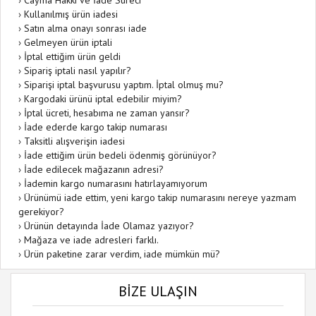
›
Cayma Hakkı ve İade Süreci
›
Kullanılmış ürün iadesi
›
Satın alma onayı sonrası iade
›
Gelmeyen ürün iptali
›
İptal ettiğim ürün geldi
›
Sipariş iptali nasıl yapılır?
›
Siparişi iptal başvurusu yaptım. İptal olmuş mu?
›
Kargodaki ürünü iptal edebilir miyim?
›
İptal ücreti, hesabıma ne zaman yansır?
›
İade ederde kargo takip numarası
›
Taksitli alışverişin iadesi
›
İade ettiğim ürün bedeli ödenmiş görünüyor?
›
İade edilecek mağazanın adresi?
›
İademin kargo numarasını hatırlayamıyorum
›
Ürünümü iade ettim, yeni kargo takip numarasını nereye yazmam
gerekiyor?
›
Ürünün detayında İade Olamaz yazıyor?
›
Mağaza ve iade adresleri farklı.
›
Ürün paketine zarar verdim, iade mümkün mü?
BİZE ULAŞIN