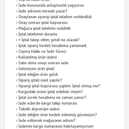
›
İade konusunda anlaşmazlık yaşıyoruz
›
İade adresini nerede yazar?
›
Onaylanan siparişi iptal talebim reddedildi
›
Onay sonrası iptal başvurusu
›
Mağaza iptal talebimi reddetti
›
İptal talebimin durumu
›
+ İptal talep ettim, şimdi ne olacak?
›
İptal sipariş bedeli hesabıma yansımadı
›
Cayma Hakkı ve İade Süreci
›
Kullanılmış ürün iadesi
›
Satın alma onayı sonrası iade
›
Gelmeyen ürün iptali
›
İptal ettiğim ürün geldi
›
Sipariş iptali nasıl yapılır?
›
Siparişi iptal başvurusu yaptım. İptal olmuş mu?
›
Kargodaki ürünü iptal edebilir miyim?
›
İptal ücreti, hesabıma ne zaman yansır?
›
İade ederde kargo takip numarası
›
Taksitli alışverişin iadesi
›
İade ettiğim ürün bedeli ödenmiş görünüyor?
›
İade edilecek mağazanın adresi?
›
İademin kargo numarasını hatırlayamıyorum