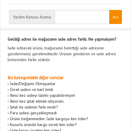
Yardım Konusu Arama:
Geldiği adres ile mağazanın iade adres farklı. Ne yapmalıyım?
İade edilecek ürünü, mağazanın belirttiği iade adresine
göndermeniz gerekmektedir. Ürünün gönderim ve iade adresi
birbirinden farklı olabilir.
Bu kategorideki diğer sorular
›
İade/Değişimi Olmayanlar
›
Ücret iadesi ve kart limiti
›
İkinci kez iadeyi talebi yapabilirmiyim
›
İkinci kez iptal etmek istiyorum.
›
İptal ile iadenin farkı nedir?
›
Para iadesi gerçekleşmedi
›
Ürünü beğenmedim. İade kargoyu kim öder?
›
Kusurlu üründe kargo ücreti kim öder?
›
İade kargo ücretini kim öder?