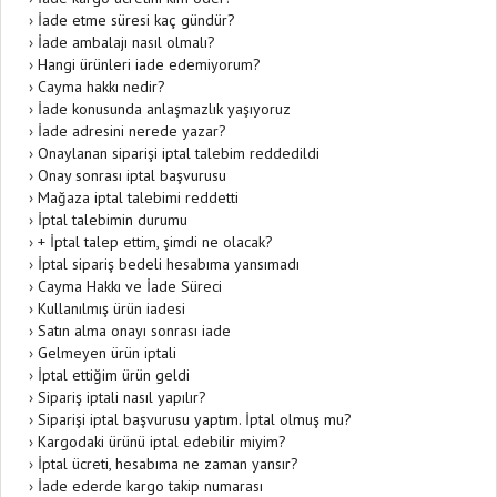
›
İade etme süresi kaç gündür?
›
İade ambalajı nasıl olmalı?
›
Hangi ürünleri iade edemiyorum?
›
Cayma hakkı nedir?
›
İade konusunda anlaşmazlık yaşıyoruz
›
İade adresini nerede yazar?
›
Onaylanan siparişi iptal talebim reddedildi
›
Onay sonrası iptal başvurusu
›
Mağaza iptal talebimi reddetti
›
İptal talebimin durumu
›
+ İptal talep ettim, şimdi ne olacak?
›
İptal sipariş bedeli hesabıma yansımadı
›
Cayma Hakkı ve İade Süreci
›
Kullanılmış ürün iadesi
›
Satın alma onayı sonrası iade
›
Gelmeyen ürün iptali
›
İptal ettiğim ürün geldi
›
Sipariş iptali nasıl yapılır?
›
Siparişi iptal başvurusu yaptım. İptal olmuş mu?
›
Kargodaki ürünü iptal edebilir miyim?
›
İptal ücreti, hesabıma ne zaman yansır?
›
İade ederde kargo takip numarası