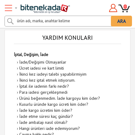
0
ARA
YARDIM KONULARI
İptal, Değişim, İade
›
İade/Değişimi Olmayanlar
›
Ücret iadesi ve kart limiti
›
İkinci kez iadeyi talebi yapabilirmiyim
›
İkinci kez iptal etmek istiyorum.
›
İptal ile iadenin farkı nedir?
›
Para iadesi gerçekleşmedi
›
Ürünü beğenmedim. İade kargoyu kim öder?
›
Kusurlu üründe kargo ücreti kim öder?
›
İade kargo ücretini kim öder?
›
İade etme süresi kaç gündür?
›
İade ambalajı nasıl olmalı?
›
Hangi ürünleri iade edemiyorum?
›
Cayma hakkı nedir?