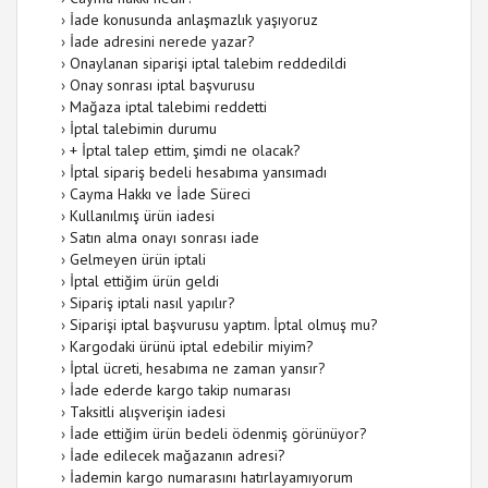
›
İade konusunda anlaşmazlık yaşıyoruz
›
İade adresini nerede yazar?
›
Onaylanan siparişi iptal talebim reddedildi
›
Onay sonrası iptal başvurusu
›
Mağaza iptal talebimi reddetti
›
İptal talebimin durumu
›
+ İptal talep ettim, şimdi ne olacak?
›
İptal sipariş bedeli hesabıma yansımadı
›
Cayma Hakkı ve İade Süreci
›
Kullanılmış ürün iadesi
›
Satın alma onayı sonrası iade
›
Gelmeyen ürün iptali
›
İptal ettiğim ürün geldi
›
Sipariş iptali nasıl yapılır?
›
Siparişi iptal başvurusu yaptım. İptal olmuş mu?
›
Kargodaki ürünü iptal edebilir miyim?
›
İptal ücreti, hesabıma ne zaman yansır?
›
İade ederde kargo takip numarası
›
Taksitli alışverişin iadesi
›
İade ettiğim ürün bedeli ödenmiş görünüyor?
›
İade edilecek mağazanın adresi?
›
İademin kargo numarasını hatırlayamıyorum