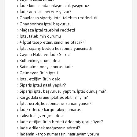
›
İade konusunda anlaşmazlık yaşıyoruz
›
İade adresini nerede yazar?
›
Onaylanan siparişi iptal talebim reddedildi
›
Onay sonrası iptal başvurusu
›
Mağaza iptal talebimi reddetti
›
İptal talebimin durumu
›
+ İptal talep ettim, şimdi ne olacak?
›
İptal sipariş bedeli hesabıma yansımadı
›
Cayma Hakkı ve İade Süreci
›
Kullanılmış ürün iadesi
›
Satın alma onayı sonrası iade
›
Gelmeyen ürün iptali
›
İptal ettiğim ürün geldi
›
Sipariş iptali nasıl yapılır?
›
Siparişi iptal başvurusu yaptım. İptal olmuş mu?
›
Kargodaki ürünü iptal edebilir miyim?
›
İptal ücreti, hesabıma ne zaman yansır?
›
İade ederde kargo takip numarası
›
Taksitli alışverişin iadesi
›
İade ettiğim ürün bedeli ödenmiş görünüyor?
›
İade edilecek mağazanın adresi?
›
İademin kargo numarasını hatırlayamıyorum