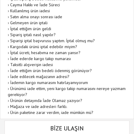
›
Cayma Hakkı ve İade Süreci
›
Kullanılmış ürün iadesi
›
Satın alma onayı sonrası iade
›
Gelmeyen ürün iptali
›
İptal ettiğim ürün geldi
›
Sipariş iptali nasıl yapılır?
›
Siparişi iptal başvurusu yaptım. İptal olmuş mu?
›
Kargodaki ürünü iptal edebilir miyim?
›
İptal ücreti, hesabıma ne zaman yansır?
›
İade ederde kargo takip numarası
›
Taksitli alışverişin iadesi
›
İade ettiğim ürün bedeli ödenmiş görünüyor?
›
İade edilecek mağazanın adresi?
›
İademin kargo numarasını hatırlayamıyorum
›
Ürünümü iade ettim, yeni kargo takip numarasını nereye yazmam
gerekiyor?
›
Ürünün detayında İade Olamaz yazıyor?
›
Mağaza ve iade adresleri farklı.
›
Ürün paketine zarar verdim, iade mümkün mü?
BİZE ULAŞIN