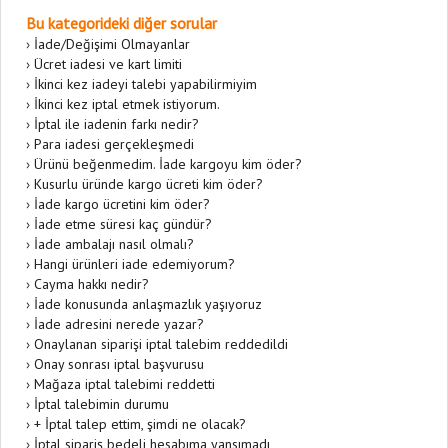
Bu kategorideki diğer sorular
›
İade/Değişimi Olmayanlar
›
Ücret iadesi ve kart limiti
›
İkinci kez iadeyi talebi yapabilirmiyim
›
İkinci kez iptal etmek istiyorum.
›
İptal ile iadenin farkı nedir?
›
Para iadesi gerçekleşmedi
›
Ürünü beğenmedim. İade kargoyu kim öder?
›
Kusurlu üründe kargo ücreti kim öder?
›
İade kargo ücretini kim öder?
›
İade etme süresi kaç gündür?
›
İade ambalajı nasıl olmalı?
›
Hangi ürünleri iade edemiyorum?
›
Cayma hakkı nedir?
›
İade konusunda anlaşmazlık yaşıyoruz
›
İade adresini nerede yazar?
›
Onaylanan siparişi iptal talebim reddedildi
›
Onay sonrası iptal başvurusu
›
Mağaza iptal talebimi reddetti
›
İptal talebimin durumu
›
+ İptal talep ettim, şimdi ne olacak?
›
İptal sipariş bedeli hesabıma yansımadı