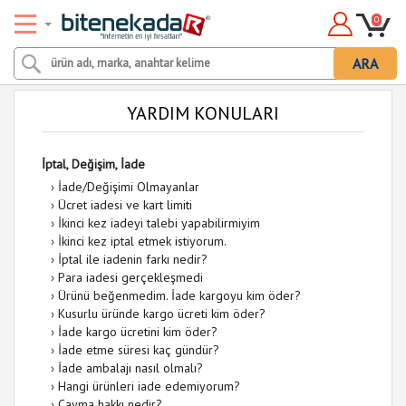
0
ARA
YARDIM KONULARI
İptal, Değişim, İade
›
İade/Değişimi Olmayanlar
›
Ücret iadesi ve kart limiti
›
İkinci kez iadeyi talebi yapabilirmiyim
›
İkinci kez iptal etmek istiyorum.
›
İptal ile iadenin farkı nedir?
›
Para iadesi gerçekleşmedi
›
Ürünü beğenmedim. İade kargoyu kim öder?
›
Kusurlu üründe kargo ücreti kim öder?
›
İade kargo ücretini kim öder?
›
İade etme süresi kaç gündür?
›
İade ambalajı nasıl olmalı?
›
Hangi ürünleri iade edemiyorum?
›
Cayma hakkı nedir?