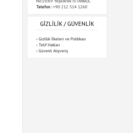
No:19/69 Yeşildirek İSTANBUL
Telefon :
+90 212 514 1260
GİZLİLİK / GÜVENLİK
›
Gizlilik İlkeleri ve Politikası
›
Telif Hakları
›
Güvenli Alışveriş