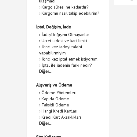
ulaşmadı
›
Kargo süresi ne kadardır?
›
Kargomu nasıl takip edebilirim?
İptal, Değişim, İade
›
İade/Değişimi Olmayanlar
›
Ücret iadesi ve kart limiti
›
İkinci kez iadeyi talebi
yapabilirmiyim
›
İkinci kez iptal etmek istiyorum.
›
İptal ile iadenin farkı nedir?
Diğer...
Alışveriş ve Ödeme
›
Ödeme Yöntemleri
›
Kapıda Ödeme
›
Taksitli Ödeme
›
Hangi Kredi Kartları
›
Kredi Kart Aksaklıkları
Diğer...