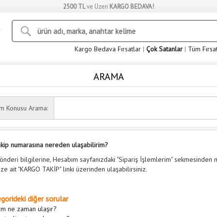
2500 TL
ve Üzeri
KARGO BEDAVA!
Kargo Bedava Fırsatlar
|
Çok Satanlar
|
Tüm Fırsa
ARAMA
ım Konusu Arama:
kip numarasına nereden ulaşabilirim?
nderi bilgilerine, Hesabım sayfanızdaki "Sipariş İşlemlerim" sekmesinden
nize ait "KARGO TAKİP" linki üzerinden ulaşabilirsiniz.
gorideki diğer sorular
şim ne zaman ulaşır?