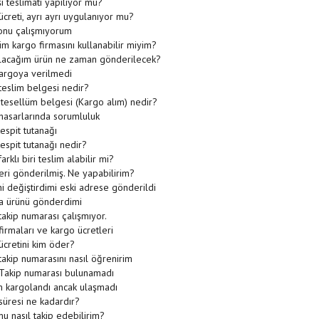
şı teslimatı yapılıyor mu?
creti, ayrı ayrı uygulanıyor mu?
onu çalışmıyorum
im kargo firmasını kullanabilir miyim?
alacağım ürün ne zaman gönderilecek?
kargoya verilmedi
teslim belgesi nedir?
tesellüm belgesi (Kargo alım) nedir?
hasarlarında sorumluluk
espit tutanağı
espit tutanağı nedir?
arklı biri teslim alabilir mi?
eri gönderilmiş. Ne yapabilirim?
i değiştirdimi eski adrese gönderildi
 ürünü gönderdimi
akip numarası çalışmıyor.
irmaları ve kargo ücretleri
ücretini kim öder?
akip numarasını nasıl öğrenirim
Takip numarası bulunamadı
 kargolandı ancak ulaşmadı
süresi ne kadardır?
u nasıl takip edebilirim?