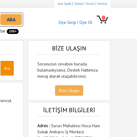
|
|
Ana Sayfa
Zaman Tüneli
Yardım
0
ARA
Üye Girişi
|
Üye Ol
tlar
1000+
BİZE ULAŞIN
Sorunuzun cevabını burada
bulamadıysanız, Destek Hattımıza
mesaj atarak ulaşabilirsiniz.
Bize Ulaşın
 mevcut
İLETİŞİM BİLGİLERİ
Adres :
Sururi Mahallesi Hoca Hanı
Sokak Ambarcı İş Merkezi