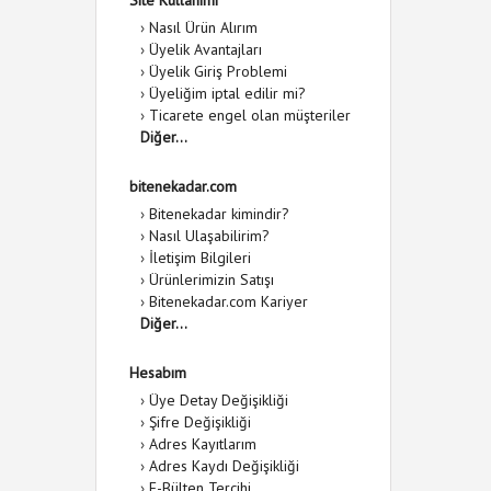
Site Kullanımı
›
Nasıl Ürün Alırım
›
Üyelik Avantajları
›
Üyelik Giriş Problemi
›
Üyeliğim iptal edilir mi?
›
Ticarete engel olan müşteriler
Diğer...
bitenekadar.com
›
Bitenekadar kimindir?
›
Nasıl Ulaşabilirim?
›
İletişim Bilgileri
›
Ürünlerimizin Satışı
›
Bitenekadar.com Kariyer
Diğer...
Hesabım
›
Üye Detay Değişikliği
›
Şifre Değişikliği
›
Adres Kayıtlarım
›
Adres Kaydı Değişikliği
›
E-Bülten Tercihi