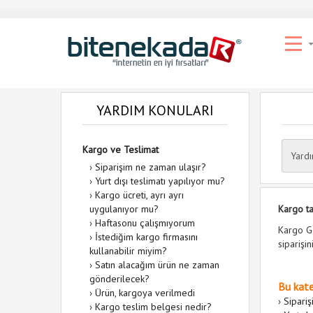
YARDIM KONULARI
Kargo ve Teslimat
Yard
›
Siparişim ne zaman ulaşır?
›
Yurt dışı teslimatı yapılıyor mu?
›
Kargo ücreti, ayrı ayrı
uygulanıyor mu?
Kargo ta
›
Haftasonu çalışmıyorum
Kargo Gö
›
İstediğim kargo firmasını
siparişi
kullanabilir miyim?
›
Satın alacağım ürün ne zaman
gönderilecek?
Bu kate
›
Ürün, kargoya verilmedi
›
Sipari
›
Kargo teslim belgesi nedir?