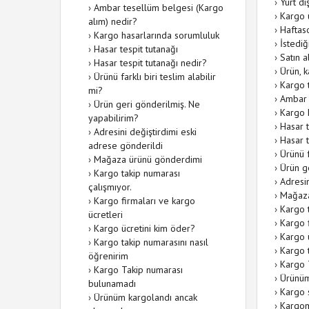
›
Yurt dı
›
Ambar tesellüm belgesi (Kargo
›
Kargo ü
alım) nedir?
›
Haftas
›
Kargo hasarlarında sorumluluk
›
İstediğ
›
Hasar tespit tutanağı
›
Satın 
›
Hasar tespit tutanağı nedir?
›
Ürün, 
›
Ürünü farklı biri teslim alabilir
›
Kargo 
mi?
›
Ambar 
›
Ürün geri gönderilmiş. Ne
›
Kargo 
yapabilirim?
›
Hasar t
›
Adresini değiştirdimi eski
›
Hasar t
adrese gönderildi
›
Ürünü f
›
Mağaza ürünü gönderdimi
›
Ürün g
›
Kargo takip numarası
›
Adresin
çalışmıyor.
›
Mağaza
›
Kargo firmaları ve kargo
›
Kargo t
ücretleri
›
Kargo f
›
Kargo ücretini kim öder?
›
Kargo 
›
Kargo takip numarasını nasıl
›
Kargo t
öğrenirim
›
Kargo 
›
Kargo Takip numarası
›
Ürünüm
bulunamadı
›
Kargo 
›
Ürünüm kargolandı ancak
›
Kargom