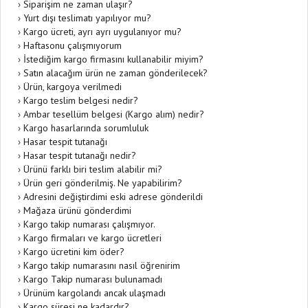
›
Siparişim ne zaman ulaşır?
›
Yurt dışı teslimatı yapılıyor mu?
›
Kargo ücreti, ayrı ayrı uygulanıyor mu?
›
Haftasonu çalışmıyorum
›
İstediğim kargo firmasını kullanabilir miyim?
›
Satın alacağım ürün ne zaman gönderilecek?
›
Ürün, kargoya verilmedi
›
Kargo teslim belgesi nedir?
›
Ambar tesellüm belgesi (Kargo alım) nedir?
›
Kargo hasarlarında sorumluluk
›
Hasar tespit tutanağı
›
Hasar tespit tutanağı nedir?
›
Ürünü farklı biri teslim alabilir mi?
›
Ürün geri gönderilmiş. Ne yapabilirim?
›
Adresini değiştirdimi eski adrese gönderildi
›
Mağaza ürünü gönderdimi
›
Kargo takip numarası çalışmıyor.
›
Kargo firmaları ve kargo ücretleri
›
Kargo ücretini kim öder?
›
Kargo takip numarasını nasıl öğrenirim
›
Kargo Takip numarası bulunamadı
›
Ürünüm kargolandı ancak ulaşmadı
›
Kargo süresi ne kadardır?