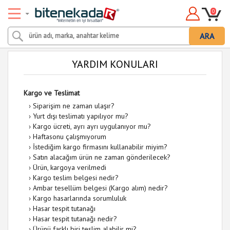
0
ARA
YARDIM KONULARI
Kargo ve Teslimat
›
Siparişim ne zaman ulaşır?
›
Yurt dışı teslimatı yapılıyor mu?
›
Kargo ücreti, ayrı ayrı uygulanıyor mu?
›
Haftasonu çalışmıyorum
›
İstediğim kargo firmasını kullanabilir miyim?
›
Satın alacağım ürün ne zaman gönderilecek?
›
Ürün, kargoya verilmedi
›
Kargo teslim belgesi nedir?
›
Ambar tesellüm belgesi (Kargo alım) nedir?
›
Kargo hasarlarında sorumluluk
›
Hasar tespit tutanağı
›
Hasar tespit tutanağı nedir?
›
Ürünü farklı biri teslim alabilir mi?