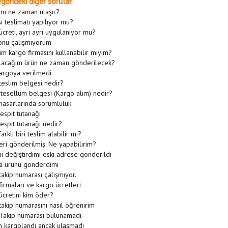
gorideki diğer sorular
şim ne zaman ulaşır?
şı teslimatı yapılıyor mu?
creti, ayrı ayrı uygulanıyor mu?
onu çalışmıyorum
im kargo firmasını kullanabilir miyim?
alacağım ürün ne zaman gönderilecek?
kargoya verilmedi
teslim belgesi nedir?
tesellüm belgesi (Kargo alım) nedir?
hasarlarında sorumluluk
espit tutanağı
espit tutanağı nedir?
arklı biri teslim alabilir mi?
eri gönderilmiş. Ne yapabilirim?
i değiştirdimi eski adrese gönderildi
 ürünü gönderdimi
akip numarası çalışmıyor.
irmaları ve kargo ücretleri
ücretini kim öder?
akip numarasını nasıl öğrenirim
Takip numarası bulunamadı
 kargolandı ancak ulaşmadı