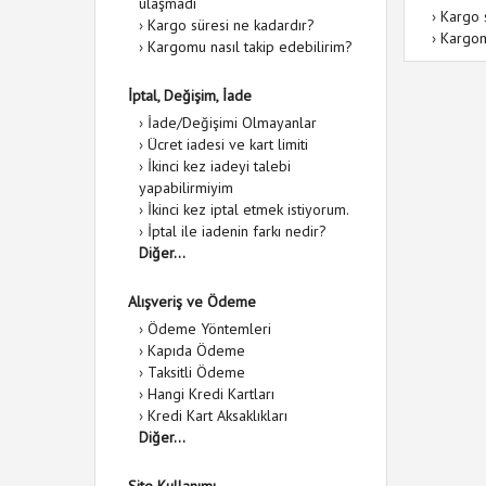
ulaşmadı
›
Kargo 
›
Kargo süresi ne kadardır?
›
Kargom
›
Kargomu nasıl takip edebilirim?
İptal, Değişim, İade
›
İade/Değişimi Olmayanlar
›
Ücret iadesi ve kart limiti
›
İkinci kez iadeyi talebi
yapabilirmiyim
›
İkinci kez iptal etmek istiyorum.
›
İptal ile iadenin farkı nedir?
Diğer...
Alışveriş ve Ödeme
›
Ödeme Yöntemleri
›
Kapıda Ödeme
›
Taksitli Ödeme
›
Hangi Kredi Kartları
›
Kredi Kart Aksaklıkları
Diğer...