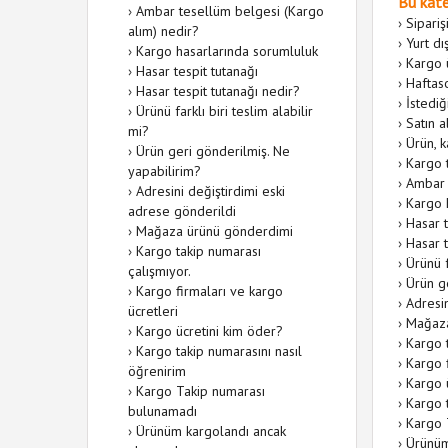
Bu kate
›
Ambar tesellüm belgesi (Kargo
›
Sipari
alım) nedir?
›
Yurt dı
›
Kargo hasarlarında sorumluluk
›
Kargo ü
›
Hasar tespit tutanağı
›
Haftas
›
Hasar tespit tutanağı nedir?
›
İstediğ
›
Ürünü farklı biri teslim alabilir
›
Satın 
mi?
›
Ürün, 
›
Ürün geri gönderilmiş. Ne
›
Kargo 
yapabilirim?
›
Ambar 
›
Adresini değiştirdimi eski
›
Kargo 
adrese gönderildi
›
Hasar t
›
Mağaza ürünü gönderdimi
›
Hasar t
›
Kargo takip numarası
›
Ürünü f
çalışmıyor.
›
Ürün g
›
Kargo firmaları ve kargo
›
Adresin
ücretleri
›
Mağaza
›
Kargo ücretini kim öder?
›
Kargo t
›
Kargo takip numarasını nasıl
›
Kargo f
öğrenirim
›
Kargo 
›
Kargo Takip numarası
›
Kargo t
bulunamadı
›
Kargo 
›
Ürünüm kargolandı ancak
›
Ürünüm