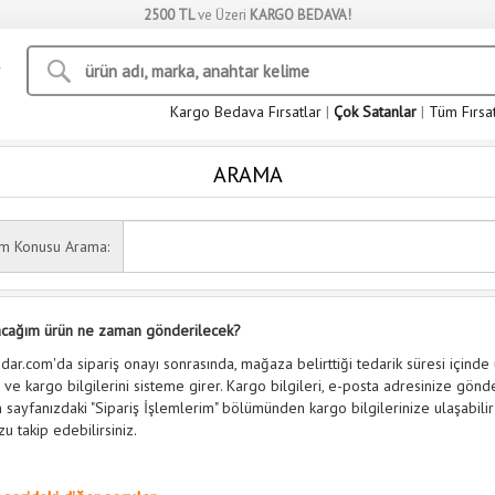
2500 TL
ve Üzeri
KARGO BEDAVA!
Kargo Bedava Fırsatlar
|
Çok Satanlar
|
Tüm Fırsa
ARAMA
ım Konusu Arama:
lacağım ürün ne zaman gönderilecek?
dar.com'da sipariş onayı sonrasında, mağaza belirttiği tedarik süresi içinde
 ve kargo bilgilerini sisteme girer. Kargo bilgileri, e-posta adresinize gönder
sayfanızdaki "Sipariş İşlemlerim" bölümünden kargo bilgilerinize ulaşabilir
u takip edebilirsiniz.