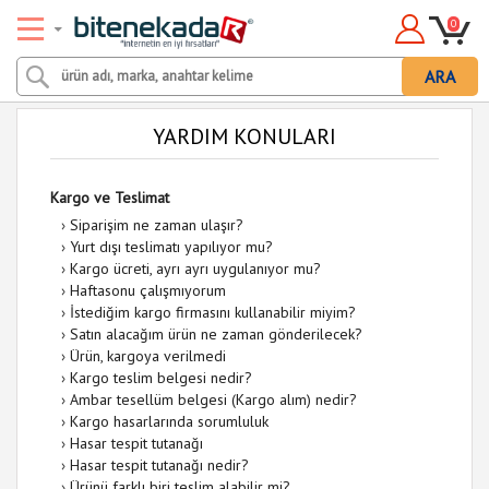
0
ARA
YARDIM KONULARI
Kargo ve Teslimat
›
Siparişim ne zaman ulaşır?
›
Yurt dışı teslimatı yapılıyor mu?
›
Kargo ücreti, ayrı ayrı uygulanıyor mu?
›
Haftasonu çalışmıyorum
›
İstediğim kargo firmasını kullanabilir miyim?
›
Satın alacağım ürün ne zaman gönderilecek?
›
Ürün, kargoya verilmedi
›
Kargo teslim belgesi nedir?
›
Ambar tesellüm belgesi (Kargo alım) nedir?
›
Kargo hasarlarında sorumluluk
›
Hasar tespit tutanağı
›
Hasar tespit tutanağı nedir?
›
Ürünü farklı biri teslim alabilir mi?