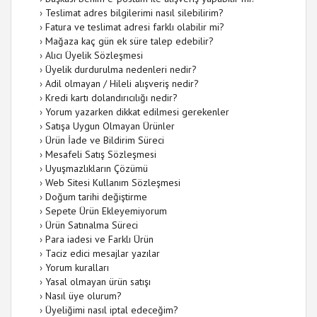
›
Teslimat adres bilgilerimi nasıl silebilirim?
›
Fatura ve teslimat adresi farklı olabilir mi?
›
Mağaza kaç gün ek süre talep edebilir?
›
Alıcı Üyelik Sözleşmesi
›
Üyelik durdurulma nedenleri nedir?
›
Adil olmayan / Hileli alışveriş nedir?
›
Kredi kartı dolandırıcılığı nedir?
›
Yorum yazarken dikkat edilmesi gerekenler
›
Satışa Uygun Olmayan Ürünler
›
Ürün İade ve Bildirim Süreci
›
Mesafeli Satış Sözleşmesi
›
Uyuşmazlıkların Çözümü
›
Web Sitesi Kullanım Sözleşmesi
›
Doğum tarihi değiştirme
›
Sepete Ürün Ekleyemiyorum
›
Ürün Satınalma Süreci
›
Para iadesi ve Farklı Ürün
›
Taciz edici mesajlar yazılar
›
Yorum kuralları
›
Yasal olmayan ürün satışı
›
Nasıl üye olurum?
›
Üyeliğimi nasıl iptal edeceğim?