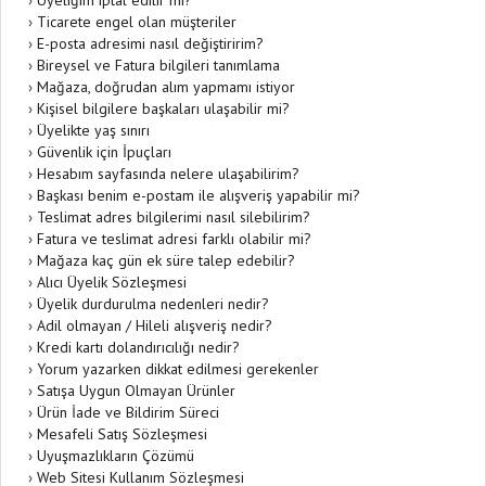
›
Üyeliğim iptal edilir mi?
›
Ticarete engel olan müşteriler
›
E-posta adresimi nasıl değiştiririm?
›
Bireysel ve Fatura bilgileri tanımlama
›
Mağaza, doğrudan alım yapmamı istiyor
›
Kişisel bilgilere başkaları ulaşabilir mi?
›
Üyelikte yaş sınırı
›
Güvenlik için İpuçları
›
Hesabım sayfasında nelere ulaşabilirim?
›
Başkası benim e-postam ile alışveriş yapabilir mi?
›
Teslimat adres bilgilerimi nasıl silebilirim?
›
Fatura ve teslimat adresi farklı olabilir mi?
›
Mağaza kaç gün ek süre talep edebilir?
›
Alıcı Üyelik Sözleşmesi
›
Üyelik durdurulma nedenleri nedir?
›
Adil olmayan / Hileli alışveriş nedir?
›
Kredi kartı dolandırıcılığı nedir?
›
Yorum yazarken dikkat edilmesi gerekenler
›
Satışa Uygun Olmayan Ürünler
›
Ürün İade ve Bildirim Süreci
›
Mesafeli Satış Sözleşmesi
›
Uyuşmazlıkların Çözümü
›
Web Sitesi Kullanım Sözleşmesi