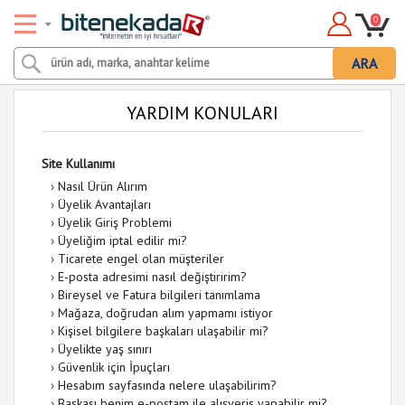
0
ARA
YARDIM KONULARI
Site Kullanımı
›
Nasıl Ürün Alırım
›
Üyelik Avantajları
›
Üyelik Giriş Problemi
›
Üyeliğim iptal edilir mi?
›
Ticarete engel olan müşteriler
›
E-posta adresimi nasıl değiştiririm?
›
Bireysel ve Fatura bilgileri tanımlama
›
Mağaza, doğrudan alım yapmamı istiyor
›
Kişisel bilgilere başkaları ulaşabilir mi?
›
Üyelikte yaş sınırı
›
Güvenlik için İpuçları
›
Hesabım sayfasında nelere ulaşabilirim?
›
Başkası benim e-postam ile alışveriş yapabilir mi?