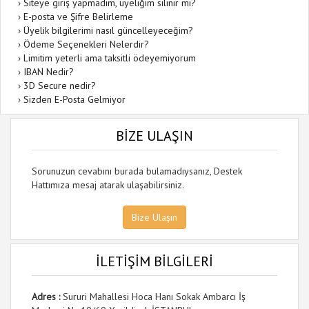
›
Siteye giriş yapmadım, üyeliğim silinir mi?
›
E-posta ve Şifre Belirleme
›
Üyelik bilgilerimi nasıl güncelleyeceğim?
›
Ödeme Seçenekleri Nelerdir?
›
Limitim yeterli ama taksitli ödeyemiyorum
›
IBAN Nedir?
›
3D Secure nedir?
›
Sizden E-Posta Gelmiyor
BİZE ULAŞIN
Sorunuzun cevabını burada bulamadıysanız, Destek
Hattımıza mesaj atarak ulaşabilirsiniz.
Bize Ulaşın
İLETİŞİM BİLGİLERİ
Adres :
Sururi Mahallesi Hoca Hanı Sokak Ambarcı İş