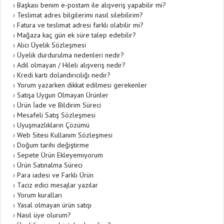
›
Başkası benim e-postam ile alışveriş yapabilir mi?
›
Teslimat adres bilgilerimi nasıl silebilirim?
›
Fatura ve teslimat adresi farklı olabilir mi?
›
Mağaza kaç gün ek süre talep edebilir?
›
Alıcı Üyelik Sözleşmesi
›
Üyelik durdurulma nedenleri nedir?
›
Adil olmayan / Hileli alışveriş nedir?
›
Kredi kartı dolandırıcılığı nedir?
›
Yorum yazarken dikkat edilmesi gerekenler
›
Satışa Uygun Olmayan Ürünler
›
Ürün İade ve Bildirim Süreci
›
Mesafeli Satış Sözleşmesi
›
Uyuşmazlıkların Çözümü
›
Web Sitesi Kullanım Sözleşmesi
›
Doğum tarihi değiştirme
›
Sepete Ürün Ekleyemiyorum
›
Ürün Satınalma Süreci
›
Para iadesi ve Farklı Ürün
›
Taciz edici mesajlar yazılar
›
Yorum kuralları
›
Yasal olmayan ürün satışı
›
Nasıl üye olurum?