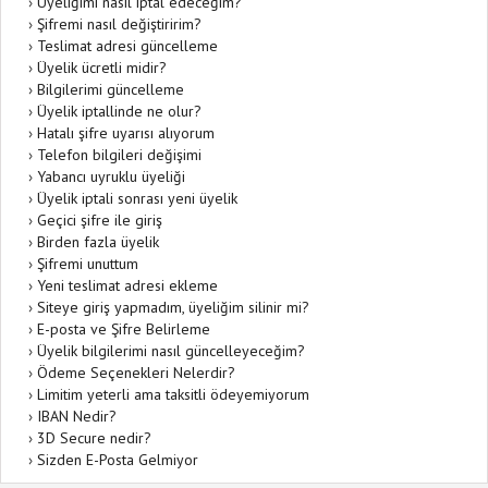
›
Üyeliğimi nasıl iptal edeceğim?
›
Şifremi nasıl değiştiririm?
›
Teslimat adresi güncelleme
›
Üyelik ücretli midir?
›
Bilgilerimi güncelleme
›
Üyelik iptallinde ne olur?
›
Hatalı şifre uyarısı alıyorum
›
Telefon bilgileri değişimi
›
Yabancı uyruklu üyeliği
›
Üyelik iptali sonrası yeni üyelik
›
Geçici şifre ile giriş
›
Birden fazla üyelik
›
Şifremi unuttum
›
Yeni teslimat adresi ekleme
›
Siteye giriş yapmadım, üyeliğim silinir mi?
›
E-posta ve Şifre Belirleme
›
Üyelik bilgilerimi nasıl güncelleyeceğim?
›
Ödeme Seçenekleri Nelerdir?
›
Limitim yeterli ama taksitli ödeyemiyorum
›
IBAN Nedir?
›
3D Secure nedir?
›
Sizden E-Posta Gelmiyor