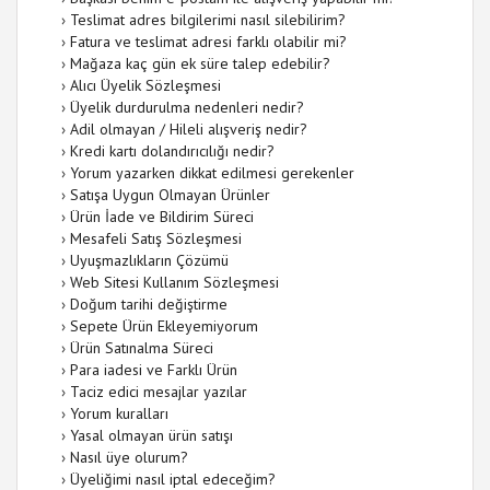
›
Teslimat adres bilgilerimi nasıl silebilirim?
›
Fatura ve teslimat adresi farklı olabilir mi?
›
Mağaza kaç gün ek süre talep edebilir?
›
Alıcı Üyelik Sözleşmesi
›
Üyelik durdurulma nedenleri nedir?
›
Adil olmayan / Hileli alışveriş nedir?
›
Kredi kartı dolandırıcılığı nedir?
›
Yorum yazarken dikkat edilmesi gerekenler
›
Satışa Uygun Olmayan Ürünler
›
Ürün İade ve Bildirim Süreci
›
Mesafeli Satış Sözleşmesi
›
Uyuşmazlıkların Çözümü
›
Web Sitesi Kullanım Sözleşmesi
›
Doğum tarihi değiştirme
›
Sepete Ürün Ekleyemiyorum
›
Ürün Satınalma Süreci
›
Para iadesi ve Farklı Ürün
›
Taciz edici mesajlar yazılar
›
Yorum kuralları
›
Yasal olmayan ürün satışı
›
Nasıl üye olurum?
›
Üyeliğimi nasıl iptal edeceğim?