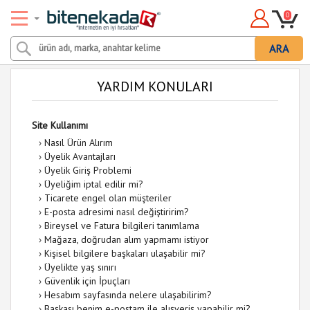
0
ARA
YARDIM KONULARI
Site Kullanımı
›
Nasıl Ürün Alırım
›
Üyelik Avantajları
›
Üyelik Giriş Problemi
›
Üyeliğim iptal edilir mi?
›
Ticarete engel olan müşteriler
›
E-posta adresimi nasıl değiştiririm?
›
Bireysel ve Fatura bilgileri tanımlama
›
Mağaza, doğrudan alım yapmamı istiyor
›
Kişisel bilgilere başkaları ulaşabilir mi?
›
Üyelikte yaş sınırı
›
Güvenlik için İpuçları
›
Hesabım sayfasında nelere ulaşabilirim?
›
Başkası benim e-postam ile alışveriş yapabilir mi?