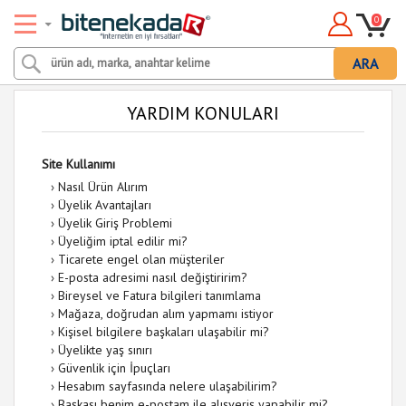
0
ARA
YARDIM KONULARI
Site Kullanımı
›
Nasıl Ürün Alırım
›
Üyelik Avantajları
›
Üyelik Giriş Problemi
›
Üyeliğim iptal edilir mi?
›
Ticarete engel olan müşteriler
›
E-posta adresimi nasıl değiştiririm?
›
Bireysel ve Fatura bilgileri tanımlama
›
Mağaza, doğrudan alım yapmamı istiyor
›
Kişisel bilgilere başkaları ulaşabilir mi?
›
Üyelikte yaş sınırı
›
Güvenlik için İpuçları
›
Hesabım sayfasında nelere ulaşabilirim?
›
Başkası benim e-postam ile alışveriş yapabilir mi?