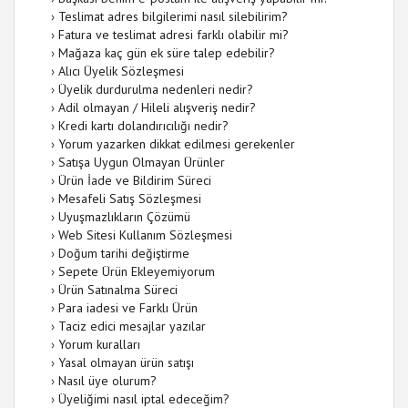
›
Teslimat adres bilgilerimi nasıl silebilirim?
›
Fatura ve teslimat adresi farklı olabilir mi?
›
Mağaza kaç gün ek süre talep edebilir?
›
Alıcı Üyelik Sözleşmesi
›
Üyelik durdurulma nedenleri nedir?
›
Adil olmayan / Hileli alışveriş nedir?
›
Kredi kartı dolandırıcılığı nedir?
›
Yorum yazarken dikkat edilmesi gerekenler
›
Satışa Uygun Olmayan Ürünler
›
Ürün İade ve Bildirim Süreci
›
Mesafeli Satış Sözleşmesi
›
Uyuşmazlıkların Çözümü
›
Web Sitesi Kullanım Sözleşmesi
›
Doğum tarihi değiştirme
›
Sepete Ürün Ekleyemiyorum
›
Ürün Satınalma Süreci
›
Para iadesi ve Farklı Ürün
›
Taciz edici mesajlar yazılar
›
Yorum kuralları
›
Yasal olmayan ürün satışı
›
Nasıl üye olurum?
›
Üyeliğimi nasıl iptal edeceğim?