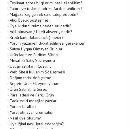
›
Teslimat adres bilgilerimi nasıl silebilirim?
›
Fatura ve teslimat adresi farklı olabilir mi?
›
Mağaza kaç gün ek süre talep edebilir?
›
Alıcı Üyelik Sözleşmesi
›
Üyelik durdurulma nedenleri nedir?
›
Adil olmayan / Hileli alışveriş nedir?
›
Kredi kartı dolandırıcılığı nedir?
›
Yorum yazarken dikkat edilmesi gerekenler
›
Satışa Uygun Olmayan Ürünler
›
Ürün İade ve Bildirim Süreci
›
Mesafeli Satış Sözleşmesi
›
Uyuşmazlıkların Çözümü
›
Web Sitesi Kullanım Sözleşmesi
›
Doğum tarihi değiştirme
›
Sepete Ürün Ekleyemiyorum
›
Ürün Satınalma Süreci
›
Para iadesi ve Farklı Ürün
›
Taciz edici mesajlar yazılar
›
Yorum kuralları
›
Yasal olmayan ürün satışı
›
Nasıl üye olurum?
›
Üyeliğimi nasıl iptal edeceğim?