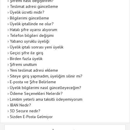
›
Şifremi nasıl değiştiririm?
›
Teslimat adresi güncelleme
›
Üyelik ücretli midir?
›
Bilgilerimi güncelleme
›
Üyelik iptallinde ne olur?
›
Hatalı şifre uyarısı alıyorum
›
Telefon bilgileri değişimi
›
Yabancı uyruklu üyeliği
›
Üyelik iptali sonrası yeni üyelik
›
Geçici şifre ile giriş
›
Birden fazla üyelik
›
Şifremi unuttum
›
Yeni teslimat adresi ekleme
›
Siteye giriş yapmadım, üyeliğim silinir mi?
›
E-posta ve Şifre Belirleme
›
Üyelik bilgilerimi nasıl güncelleyeceğim?
›
Ödeme Seçenekleri Nelerdir?
›
Limitim yeterli ama taksitli ödeyemiyorum
›
IBAN Nedir?
›
3D Secure nedir?
›
Sizden E-Posta Gelmiyor