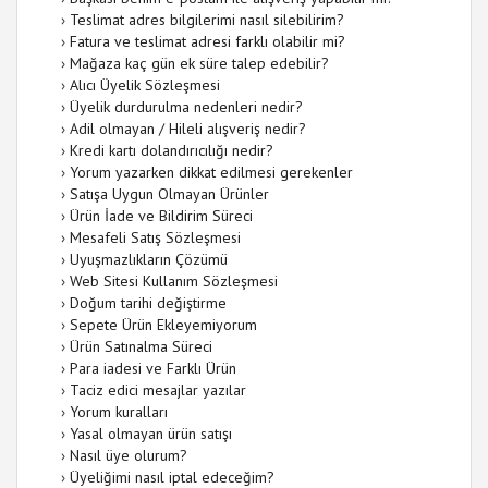
›
Teslimat adres bilgilerimi nasıl silebilirim?
›
Fatura ve teslimat adresi farklı olabilir mi?
›
Mağaza kaç gün ek süre talep edebilir?
›
Alıcı Üyelik Sözleşmesi
›
Üyelik durdurulma nedenleri nedir?
›
Adil olmayan / Hileli alışveriş nedir?
›
Kredi kartı dolandırıcılığı nedir?
›
Yorum yazarken dikkat edilmesi gerekenler
›
Satışa Uygun Olmayan Ürünler
›
Ürün İade ve Bildirim Süreci
›
Mesafeli Satış Sözleşmesi
›
Uyuşmazlıkların Çözümü
›
Web Sitesi Kullanım Sözleşmesi
›
Doğum tarihi değiştirme
›
Sepete Ürün Ekleyemiyorum
›
Ürün Satınalma Süreci
›
Para iadesi ve Farklı Ürün
›
Taciz edici mesajlar yazılar
›
Yorum kuralları
›
Yasal olmayan ürün satışı
›
Nasıl üye olurum?
›
Üyeliğimi nasıl iptal edeceğim?