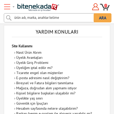
0
ARA
YARDIM KONULARI
Site Kullanımı
›
Nasıl Ürün Alırım
›
Üyelik Avantajları
›
Üyelik Giriş Problemi
›
Üyeliğim iptal edilir mi?
›
Ticarete engel olan müşteriler
›
E-posta adresimi nasıl değiştiririm?
›
Bireysel ve Fatura bilgileri tanımlama
›
Mağaza, doğrudan alım yapmamı istiyor
›
Kişisel bilgilere başkaları ulaşabilir mi?
›
Üyelikte yaş sınırı
›
Güvenlik için İpuçları
›
Hesabım sayfasında nelere ulaşabilirim?
›
Başkası benim e-postam ile alışveriş yapabilir mi?