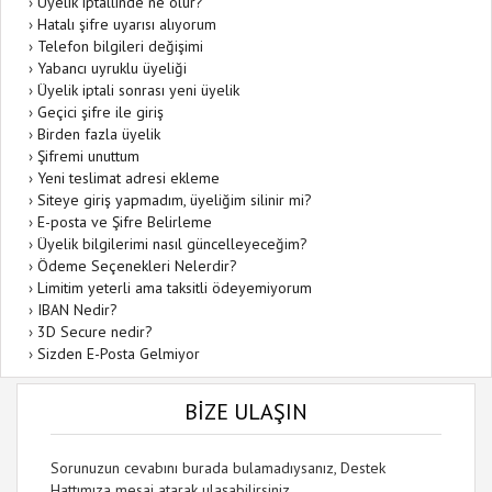
›
Üyelik iptallinde ne olur?
›
Hatalı şifre uyarısı alıyorum
›
Telefon bilgileri değişimi
›
Yabancı uyruklu üyeliği
›
Üyelik iptali sonrası yeni üyelik
›
Geçici şifre ile giriş
›
Birden fazla üyelik
›
Şifremi unuttum
›
Yeni teslimat adresi ekleme
›
Siteye giriş yapmadım, üyeliğim silinir mi?
›
E-posta ve Şifre Belirleme
›
Üyelik bilgilerimi nasıl güncelleyeceğim?
›
Ödeme Seçenekleri Nelerdir?
›
Limitim yeterli ama taksitli ödeyemiyorum
›
IBAN Nedir?
›
3D Secure nedir?
›
Sizden E-Posta Gelmiyor
BİZE ULAŞIN
Sorunuzun cevabını burada bulamadıysanız, Destek
Hattımıza mesaj atarak ulaşabilirsiniz.