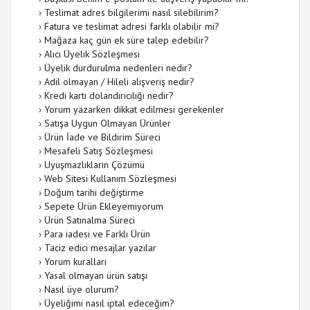
›
Teslimat adres bilgilerimi nasıl silebilirim?
›
Fatura ve teslimat adresi farklı olabilir mi?
›
Mağaza kaç gün ek süre talep edebilir?
›
Alıcı Üyelik Sözleşmesi
›
Üyelik durdurulma nedenleri nedir?
›
Adil olmayan / Hileli alışveriş nedir?
›
Kredi kartı dolandırıcılığı nedir?
›
Yorum yazarken dikkat edilmesi gerekenler
›
Satışa Uygun Olmayan Ürünler
›
Ürün İade ve Bildirim Süreci
›
Mesafeli Satış Sözleşmesi
›
Uyuşmazlıkların Çözümü
›
Web Sitesi Kullanım Sözleşmesi
›
Doğum tarihi değiştirme
›
Sepete Ürün Ekleyemiyorum
›
Ürün Satınalma Süreci
›
Para iadesi ve Farklı Ürün
›
Taciz edici mesajlar yazılar
›
Yorum kuralları
›
Yasal olmayan ürün satışı
›
Nasıl üye olurum?
›
Üyeliğimi nasıl iptal edeceğim?