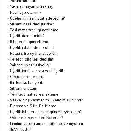
›
Yorum kuralları
›
Yasal olmayan ürün satışı
›
Nasıl üye olurum?
›
Üyeliğimi nasıl iptal edeceğim?
›
Şifremi nasıl değiştiririm?
›
Teslimat adresi güncelleme
›
Üyelik ücretli midir?
›
Bilgilerimi güncelleme
›
Üyelik iptallinde ne olur?
›
Hatalı şifre uyarısı alıyorum
›
Telefon bilgileri değişimi
›
Yabancı uyruklu üyeliği
›
Üyelik iptali sonrası yeni üyelik
›
Geçici şifre ile giriş
›
Birden fazla üyelik
›
Şifremi unuttum
›
Yeni teslimat adresi ekleme
›
Siteye giriş yapmadım, üyeliğim silinir mi?
›
E-posta ve Şifre Belirleme
›
Üyelik bilgilerimi nasıl güncelleyeceğim?
›
Ödeme Seçenekleri Nelerdir?
›
Limitim yeterli ama taksitli ödeyemiyorum
›
IBAN Nedir?