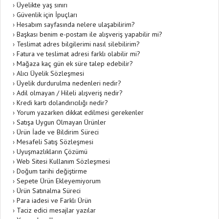
›
Üyelikte yaş sınırı
›
Güvenlik için İpuçları
›
Hesabım sayfasında nelere ulaşabilirim?
›
Başkası benim e-postam ile alışveriş yapabilir mi?
›
Teslimat adres bilgilerimi nasıl silebilirim?
›
Fatura ve teslimat adresi farklı olabilir mi?
›
Mağaza kaç gün ek süre talep edebilir?
›
Alıcı Üyelik Sözleşmesi
›
Üyelik durdurulma nedenleri nedir?
›
Adil olmayan / Hileli alışveriş nedir?
›
Kredi kartı dolandırıcılığı nedir?
›
Yorum yazarken dikkat edilmesi gerekenler
›
Satışa Uygun Olmayan Ürünler
›
Ürün İade ve Bildirim Süreci
›
Mesafeli Satış Sözleşmesi
›
Uyuşmazlıkların Çözümü
›
Web Sitesi Kullanım Sözleşmesi
›
Doğum tarihi değiştirme
›
Sepete Ürün Ekleyemiyorum
›
Ürün Satınalma Süreci
›
Para iadesi ve Farklı Ürün
›
Taciz edici mesajlar yazılar