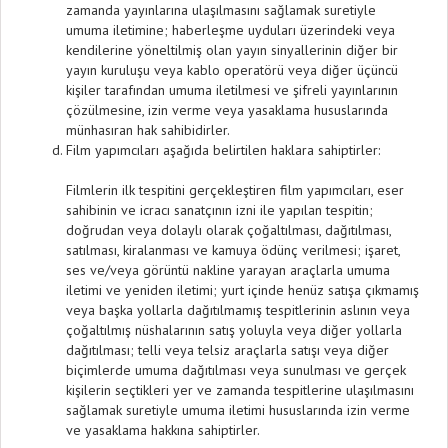
zamanda yayınlarına ulaşılmasını sağlamak suretiyle
umuma iletimine; haberleşme uyduları üzerindeki veya
kendilerine yöneltilmiş olan yayın sinyallerinin diğer bir
yayın kuruluşu veya kablo operatörü veya diğer üçüncü
kişiler tarafından umuma iletilmesi ve şifreli yayınlarının
çözülmesine, izin verme veya yasaklama hususlarında
münhasıran hak sahibidirler.
Film yapımcıları aşağıda belirtilen haklara sahiptirler:
Filmlerin ilk tespitini gerçekleştiren film yapımcıları, eser
sahibinin ve icracı sanatçının izni ile yapılan tespitin;
doğrudan veya dolaylı olarak çoğaltılması, dağıtılması,
satılması, kiralanması ve kamuya ödünç verilmesi; işaret,
ses ve/veya görüntü nakline yarayan araçlarla umuma
iletimi ve yeniden iletimi; yurt içinde henüz satışa çıkmamış
veya başka yollarla dağıtılmamış tespitlerinin aslının veya
çoğaltılmış nüshalarının satış yoluyla veya diğer yollarla
dağıtılması; telli veya telsiz araçlarla satışı veya diğer
biçimlerde umuma dağıtılması veya sunulması ve gerçek
kişilerin seçtikleri yer ve zamanda tespitlerine ulaşılmasını
sağlamak suretiyle umuma iletimi hususlarında izin verme
ve yasaklama hakkına sahiptirler.