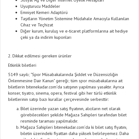
Sosyal Ağ ve Diğer İnternet Üyelik Hesapları
Uyuşturucu Maddeler
Emniyet Kemeri Adaptörü
Taşıtların Yönetim Sistemine Müdahale Amacıyla Kullanılan
Cihaz ve Teçhizat
Diğer kurum, kuruluş ve e-ticaret platformlarına ait hediye
çeki ya da indirim kuponları
2. Dikkat edilmesi gereken ürünler
Etkinlik biletleri
5149 sayılı; "Spor Müsabakalarında Şiddet ve Düzensizliğin
Önlenmesine Dair Kanun" gereği; tüm spor müsabakalarına ait
biletlerin bitenekadar.com'da satışının yapılması yasaktır. Ayrıca
konser, tiyatro, sinema, opera, festival gibi her türlü etkinlik
biletlerinin satışı bazı kurallar çerçevesinde serbesttir:
Bilet üzerinde yazan satış fiyatının, alıcıların net olarak
görebilecekleri şekilde Mağaza Sahipleri tarafından bilet
resminde taraması yapılmalıdır.
Mağaza Sahipleri bitenekadar.com’da ki bilet satış fiyatını,
biletin üzerindeki fiyattan daha yüksek belirleyemez. Daha