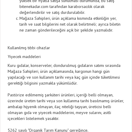
yüksek bir fiyatla satışa sunulması durumunda, bu satış
bitenekadar.com tarafından karaborsacılık olarak
değerlendirilir ve satış durdurulabilir.
Mağaza Sahipleri, ürün açıklama kısmında etkinliğin yer,
tarih ve saat bilgilerini net olarak belirtmeli; ayrıca biletin
ne zaman gönderileceğini açık bir şekilde yazmalıdır.
Kullanılmış tıbbi cihazlar
Yiyecek maddeleri
Kuru gıdalar, konserveler, dondurulmuş gıdaların satımı sırasında
Mağaza Sahipleri, ürün açıklamasında, kargonun hangi gün
yapılacağı ve son kullanım tarihi veya kaç gün içinde tüketilmesi
gerektiği bilgisini yazmakla yükümlüdür.
Pastörize edilmemiş şarküteri ürünleri, içeriği belli olmayan,
üzerinde üretim tarihi veya son kullanma tarihi basılmamış ürünler,
ambalajı hijyenik olmayan, ilaç niteliği taşıyan, üreticisi belli
olmayan gıda ve yiyecek maddelerini, meyve sularını, asitli
içecekleri listelemek yasaktır.
5262 sayılı "Organik Tarım Kanunu" gereğince,