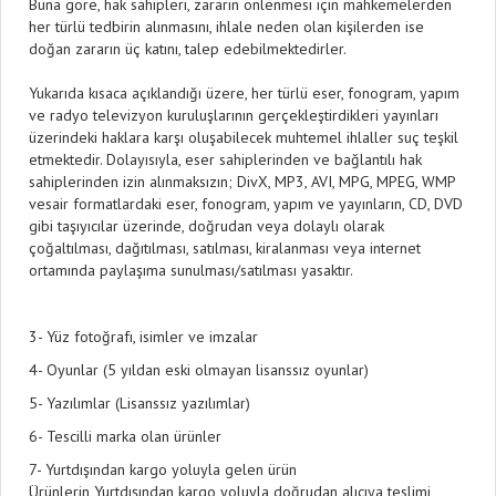
Buna göre, hak sahipleri, zararın önlenmesi için mahkemelerden
her türlü tedbirin alınmasını, ihlale neden olan kişilerden ise
doğan zararın üç katını, talep edebilmektedirler.
Yukarıda kısaca açıklandığı üzere, her türlü eser, fonogram, yapım
ve radyo televizyon kuruluşlarının gerçekleştirdikleri yayınları
üzerindeki haklara karşı oluşabilecek muhtemel ihlaller suç teşkil
etmektedir. Dolayısıyla, eser sahiplerinden ve bağlantılı hak
sahiplerinden izin alınmaksızın; DivX, MP3, AVI, MPG, MPEG, WMP
vesair formatlardaki eser, fonogram, yapım ve yayınların, CD, DVD
gibi taşıyıcılar üzerinde, doğrudan veya dolaylı olarak
çoğaltılması, dağıtılması, satılması, kiralanması veya internet
ortamında paylaşıma sunulması/satılması yasaktır.
3- Yüz fotoğrafı, isimler ve imzalar
4- Oyunlar (5 yıldan eski olmayan lisanssız oyunlar)
5- Yazılımlar (Lisanssız yazılımlar)
6- Tescilli marka olan ürünler
7- Yurtdışından kargo yoluyla gelen ürün
Ürünlerin Yurtdışından kargo yoluyla doğrudan alıcıya teslimi