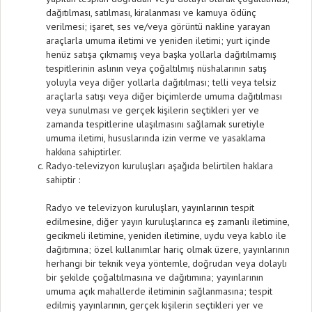
dağıtılması, satılması, kiralanması ve kamuya ödünç
verilmesi; işaret, ses ve/veya görüntü nakline yarayan
araçlarla umuma iletimi ve yeniden iletimi; yurt içinde
henüz satışa çıkmamış veya başka yollarla dağıtılmamış
tespitlerinin aslının veya çoğaltılmış nüshalarının satış
yoluyla veya diğer yollarla dağıtılması; telli veya telsiz
araçlarla satışı veya diğer biçimlerde umuma dağıtılması
veya sunulması ve gerçek kişilerin seçtikleri yer ve
zamanda tespitlerine ulaşılmasını sağlamak suretiyle
umuma iletimi, hususlarında izin verme ve yasaklama
hakkına sahiptirler.
Radyo-televizyon kuruluşları aşağıda belirtilen haklara
sahiptir :
Radyo ve televizyon kuruluşları, yayınlarının tespit
edilmesine, diğer yayın kuruluşlarınca eş zamanlı iletimine,
gecikmeli iletimine, yeniden iletimine, uydu veya kablo ile
dağıtımına; özel kullanımlar hariç olmak üzere, yayınlarının
herhangi bir teknik veya yöntemle, doğrudan veya dolaylı
bir şekilde çoğaltılmasına ve dağıtımına; yayınlarının
umuma açık mahallerde iletiminin sağlanmasına; tespit
edilmiş yayınlarının, gerçek kişilerin seçtikleri yer ve