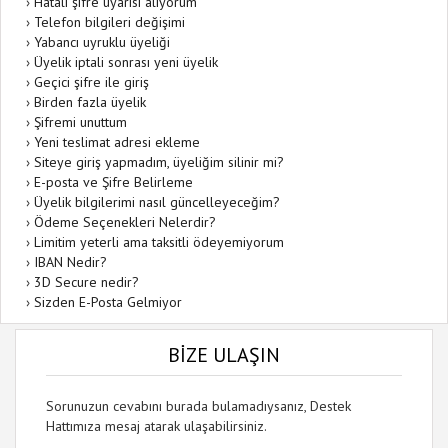
›
Hatalı şifre uyarısı alıyorum
›
Telefon bilgileri değişimi
›
Yabancı uyruklu üyeliği
›
Üyelik iptali sonrası yeni üyelik
›
Geçici şifre ile giriş
›
Birden fazla üyelik
›
Şifremi unuttum
›
Yeni teslimat adresi ekleme
›
Siteye giriş yapmadım, üyeliğim silinir mi?
›
E-posta ve Şifre Belirleme
›
Üyelik bilgilerimi nasıl güncelleyeceğim?
›
Ödeme Seçenekleri Nelerdir?
›
Limitim yeterli ama taksitli ödeyemiyorum
›
IBAN Nedir?
›
3D Secure nedir?
›
Sizden E-Posta Gelmiyor
BİZE ULAŞIN
Sorunuzun cevabını burada bulamadıysanız, Destek
Hattımıza mesaj atarak ulaşabilirsiniz.