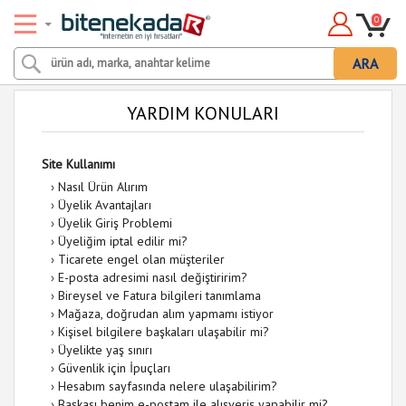
0
ARA
YARDIM KONULARI
Site Kullanımı
›
Nasıl Ürün Alırım
›
Üyelik Avantajları
›
Üyelik Giriş Problemi
›
Üyeliğim iptal edilir mi?
›
Ticarete engel olan müşteriler
›
E-posta adresimi nasıl değiştiririm?
›
Bireysel ve Fatura bilgileri tanımlama
›
Mağaza, doğrudan alım yapmamı istiyor
›
Kişisel bilgilere başkaları ulaşabilir mi?
›
Üyelikte yaş sınırı
›
Güvenlik için İpuçları
›
Hesabım sayfasında nelere ulaşabilirim?
›
Başkası benim e-postam ile alışveriş yapabilir mi?