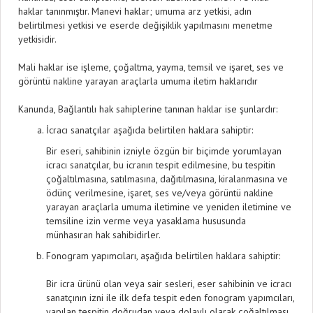
haklar tanınmıştır. Manevi haklar; umuma arz yetkisi, adın
belirtilmesi yetkisi ve eserde değişiklik yapılmasını menetme
yetkisidir.
Mali haklar ise işleme, çoğaltma, yayma, temsil ve işaret, ses ve
görüntü nakline yarayan araçlarla umuma iletim haklarıdır
Kanunda, Bağlantılı hak sahiplerine tanınan haklar ise şunlardır:
İcracı sanatçılar aşağıda belirtilen haklara sahiptir:
Bir eseri, sahibinin izniyle özgün bir biçimde yorumlayan
icracı sanatçılar, bu icranın tespit edilmesine, bu tespitin
çoğaltılmasına, satılmasına, dağıtılmasına, kiralanmasına ve
ödünç verilmesine, işaret, ses ve/veya görüntü nakline
yarayan araçlarla umuma iletimine ve yeniden iletimine ve
temsiline izin verme veya yasaklama hususunda
münhasıran hak sahibidirler.
Fonogram yapımcıları, aşağıda belirtilen haklara sahiptir:
Bir icra ürünü olan veya sair sesleri, eser sahibinin ve icracı
sanatçının izni ile ilk defa tespit eden fonogram yapımcıları,
yapılan tespitin doğrudan veya dolaylı olarak çoğaltılması,