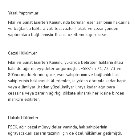
Yasal Yaptırımlar
Fikir ve Sanat Eserleri Kanunu'nda korunan eser sahibinin haklarına
ve bağlantılı haklara vaki tecavüzler hukuki ve cezai yönden
yaptırımlara bağlanmıştır. Kısaca özetlemek gerekirse;
Cezai Hükümler
Fikir ve Sanat Eserleri Kanunu, yukarıda belirtilen hakların ihlali
halinde ağır müeyyideler öngörmüştür. FSEK'nın 71, 72, 73 ve
80'inci maddelerine göre, eser sahiplerinin ve bağlantılı hak
sahiplerinin haklarını ihlâl edenler, iki yıldan dört yıla kadar hapis
veya ellimilyar liradan yüzellimilyar liraya kadar ağır para
cezasına veya zararın ağırlığı dikkate alınarak her ikisine birden
mahkûm edilirler.
Hukuki Hükümler
FSEK, ağır cezai müeyyideler yanında, hak sahiplerinin
uğrayacakları zararın tazmini için de özel hükümler getirmiştir.