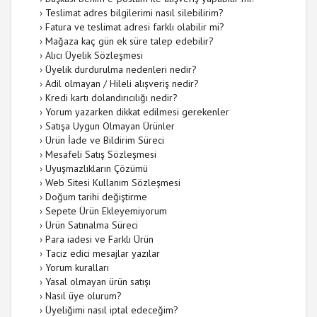
›
Teslimat adres bilgilerimi nasıl silebilirim?
›
Fatura ve teslimat adresi farklı olabilir mi?
›
Mağaza kaç gün ek süre talep edebilir?
›
Alıcı Üyelik Sözleşmesi
›
Üyelik durdurulma nedenleri nedir?
›
Adil olmayan / Hileli alışveriş nedir?
›
Kredi kartı dolandırıcılığı nedir?
›
Yorum yazarken dikkat edilmesi gerekenler
›
Satışa Uygun Olmayan Ürünler
›
Ürün İade ve Bildirim Süreci
›
Mesafeli Satış Sözleşmesi
›
Uyuşmazlıkların Çözümü
›
Web Sitesi Kullanım Sözleşmesi
›
Doğum tarihi değiştirme
›
Sepete Ürün Ekleyemiyorum
›
Ürün Satınalma Süreci
›
Para iadesi ve Farklı Ürün
›
Taciz edici mesajlar yazılar
›
Yorum kuralları
›
Yasal olmayan ürün satışı
›
Nasıl üye olurum?
›
Üyeliğimi nasıl iptal edeceğim?